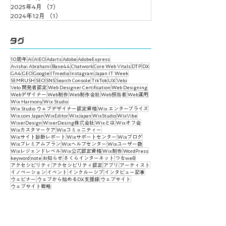
2025年4月
（7）
7件の記事
2024年12月
（1）
1件の記事
タグ
10周年
AI
AIEO
Adarts
Adobe
AdobeExpress
Avishai Abrahami
Base44
Chatwork
Core Web Vitals
DTP
DX
GA4
GEO
Google
ITmedia
Instagram
Japan IT Week
SEMRUSH
SEO
SNS
Search Console
TikTok
UX
Velo
Velo 開発者認定
Web Designer Certification
Web Designing
Webデザイナー
Web制作
Web制作会社
Web担当者
Web運用
Wix Harmony
Wix Studio
Wix Studio ウェブデザイナー認定資格
Wix エンタープライズ
Wix.com Japan
WixEditor
WixJapan
WixStudio
WixVibe
WixerDesign
WixerDesing株式会社
Wixとは
Wixオフ会
Wixカスタマーケア
Wixコミュニティー
Wixサイト診断レポート
Wixサポートセンター
Wixブログ
Wixプレミアムプラン
Wixヘルプセンター
Wixユーザー数
Wixレジェンドレベル
Wix公式認定資格
Wix制作
WordPress
keyword
note
お知らせ
さくらインターネット
つなweB
アクセシビリティ
アクセシビリティ認定
アプリ
アーティスト
イノベーション
イベント
インクルーシブ
インタビュー記事
ウェビナー
ウェブから始めるDX支援録
ウェブサイト
ウェブサイト戦略