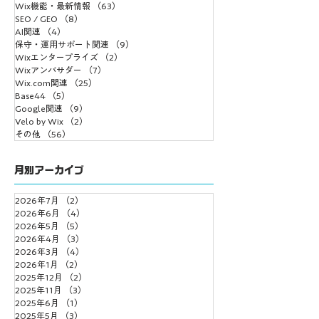
Wix機能・最新情報
体像
（63）
63件の記事
築”がここまで変
SEO / GEO
（8）
8件の記事
AI関連
（4）
4件の記事
保守・運用サポート関連
（9）
9件の記事
Wixエンタープライズ
（2）
2件の記事
Wixアンバサダー
（7）
7件の記事
Wix.com関連
（25）
25件の記事
Base44
（5）
5件の記事
Google関連
（9）
9件の記事
Velo by Wix
（2）
2件の記事
その他
（56）
56件の記事
月別アーカイブ
2026年7月
（2）
2件の記事
2026年6月
（4）
4件の記事
2026年5月
（5）
5件の記事
2026年4月
（3）
3件の記事
2026年3月
（4）
4件の記事
2026年1月
（2）
2件の記事
2025年12月
（2）
2件の記事
2025年11月
（3）
3件の記事
2025年6月
（1）
1件の記事
2025年5月
（3）
3件の記事