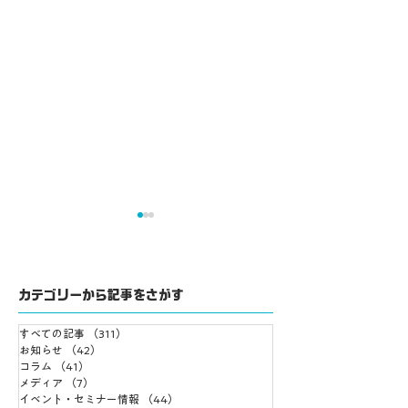
カテゴリーから記事をさがす
すべての記事
（311）
311件の記事
Wix Harmony とは？
Wix Vibeを実際
お知らせ
（42）
42件の記事
コラム
（41）
41件の記事
公式情報に基づく最新
てわかったこと「
メディア
（7）
7件の記事
サイト編集ツールの全
AI時代の“サイト
イベント・セミナー情報
（44）
44件の記事