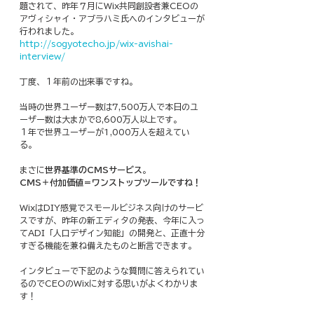
題されて、昨年７月にWix共同創設者兼CEOの
アヴィシャイ・アブラハミ氏へのインタビューが
行われました。
http://sogyotecho.jp/wix-avishai-
interview/
丁度、１年前の出来事ですね。
当時の世界ユーザー数は7,500万人で本日のユ
ーザー数は大まかで8,600万人以上です。
１年で世界ユーザーが1,000万人を超えてい
る。
まさに
世界基準のCMSサービス
。
CMS＋付加価値＝ワンストップツールですね！
WixはDIY感覚でスモールビジネス向けのサービ
スですが、昨年の新エディタの発表、今年に入っ
てADI「人口デザイン知能」の開発と、正直十分
すぎる機能を兼ね備えたものと断言できます。
インタビューで下記のような質問に答えられてい
るのでCEOのWixに対する思いがよくわかりま
す！