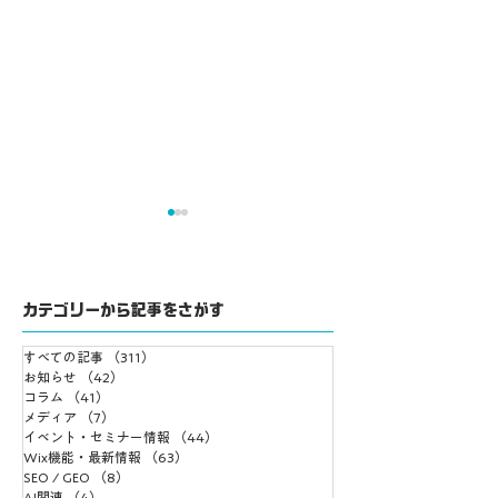
Wixとは？
カテゴリーから記事をさがす
すべての記事
（311）
311件の記事
【参加レポート】
お知らせ
（42）
42件の記事
コラム
（41）
41件の記事
Japan IT Week【春】
メディア
（7）
7件の記事
2025 デジタルマーケテ
イベント・セミナー情報
（44）
44件の記事
Wix機能・最新情報
ィング展に行ってきま
（63）
63件の記事
SEO / GEO
（8）
8件の記事
した！
AI関連
（4）
4件の記事