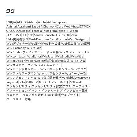
タグ
10周年
AI
AIEO
Adarts
Adobe
AdobeExpress
Avishai Abrahami
Base44
Chatwork
Core Web Vitals
DTP
DX
GA4
GEO
Google
ITmedia
Instagram
Japan IT Week
SEMRUSH
SEO
SNS
Search Console
TikTok
UX
Velo
Velo 開発者認定
Web Designer Certification
Web Designing
Webデザイナー
Web制作
Web制作会社
Web担当者
Web運用
Wix Harmony
Wix Studio
Wix Studio ウェブデザイナー認定資格
Wix エンタープライズ
Wix.com Japan
WixEditor
WixJapan
WixStudio
WixVibe
WixerDesign
WixerDesing株式会社
Wixとは
Wixオフ会
Wixカスタマーケア
Wixコミュニティー
Wixサイト診断レポート
Wixサポートセンター
Wixブログ
Wixプレミアムプラン
Wixヘルプセンター
Wixユーザー数
Wixレジェンドレベル
Wix公式認定資格
Wix制作
WordPress
keyword
note
お知らせ
さくらインターネット
つなweB
アクセシビリティ
アクセシビリティ認定
アプリ
アーティスト
イノベーション
イベント
インクルーシブ
インタビュー記事
ウェビナー
ウェブから始めるDX支援録
ウェブサイト
ウェブサイト戦略