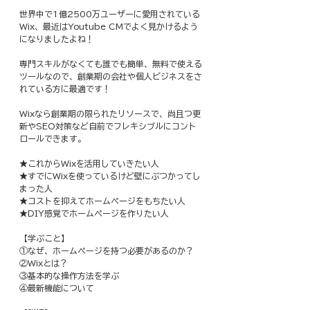
​世界中で1億2500万ユーザーに愛用されている
Wix、最近はYoutube CMでよく見かけるよう
になりましたよね！
専門スキルがなくても誰でも簡単、無料で使える
ツールなので、創業期の会社や個人ビジネスをさ
れている方に最適です！
Wixなら創業期の限られたリソースで、尚且つ更
新やSEO対策など自前でフレキシブルにコント
ロールできます。
★これからWixを活用していきたい人
★すでにWixを使っているけど壁にぶつかってし
まった人
★コストを抑えてホームページをもちたい人
★DIY感覚でホームページを作りたい人
【学ぶこと】
①なぜ、ホームページを持つ必要があるのか？
②Wixとは？
③基本的な操作方法を学ぶ
④最新機能について