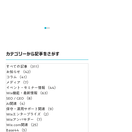
カテゴリーから記事をさがす
すべての記事
（311）
311件の記事
Wix Meetups Tokyo
士業や資格で開業
お知らせ
（42）
42件の記事
コラム
（41）
41件の記事
リアルオフ会開催決
業したい方へ無料
メディア
（7）
7件の記事
定！
ントのお知らせ
イベント・セミナー情報
（44）
44件の記事
Wix機能・最新情報
（63）
63件の記事
SEO / GEO
（8）
8件の記事
AI関連
（4）
4件の記事
保守・運用サポート関連
（9）
9件の記事
Wixエンタープライズ
（2）
2件の記事
Wixアンバサダー
（7）
7件の記事
Wix.com関連
（25）
25件の記事
Base44
（5）
5件の記事