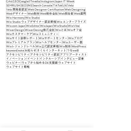
GA4
GEO
Google
ITmedia
Instagram
Japan IT Week
SEMRUSH
SEO
SNS
Search Console
TikTok
UX
Velo
Velo 開発者認定
Web Designer Certification
Web Designing
Webデザイナー
Web制作
Web制作会社
Web担当者
Web運用
Wix Harmony
Wix Studio
Wix Studio ウェブデザイナー認定資格
Wix エンタープライズ
Wix.com Japan
WixEditor
WixJapan
WixStudio
WixVibe
WixerDesign
WixerDesing株式会社
Wixとは
Wixオフ会
Wixカスタマーケア
Wixコミュニティー
Wixサイト診断レポート
Wixサポートセンター
Wixブログ
Wixプレミアムプラン
Wixヘルプセンター
Wixユーザー数
Wixレジェンドレベル
Wix公式認定資格
Wix制作
WordPress
keyword
note
お知らせ
さくらインターネット
つなweB
アクセシビリティ
アクセシビリティ認定
アプリ
アーティスト
イノベーション
イベント
インクルーシブ
インタビュー記事
ウェビナー
ウェブから始めるDX支援録
ウェブサイト
ウェブサイト戦略