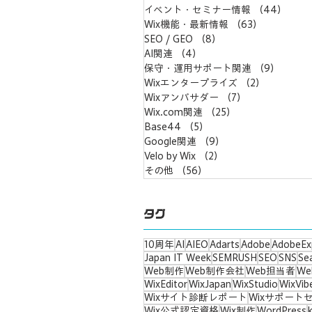
AI時代だからこそ、ブランド
予算の壁で
イベント・セミナー情報
（44）
44
づくりは「専門家の連携」が
た。だから
Wix機能・最新情報
（63）
63件の記
価値に～紙のプロと協業して
を作りまし
SEO / GEO
（8）
8件の記事
AI関連
（4）
4件の記事
発信を強化します
保守・運用サポート関連
（9）
9件の
Wixエンタープライズ
（2）
2件の記事
Wixアンバサダー
（7）
7件の記事
Wix.com関連
（25）
25件の記事
Base44
（5）
5件の記事
Google関連
（9）
9件の記事
Velo by Wix
（2）
2件の記事
その他
（56）
56件の記事
タグ
10周年
AI
AIEO
Adarts
Adobe
AdobeEx
Japan IT Week
SEMRUSH
SEO
SNS
Se
Web制作
Web制作会社
Web担当者
W
WixEditor
WixJapan
WixStudio
WixVib
Wixサイト診断レポート
Wixサポート
Wix公式認定資格
Wix制作
WordPress