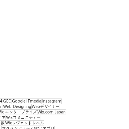
した
4
GEO
Google
ITmedia
Instagram
on
Web Designing
Webデザイナー
Wix エンタープライズ
Wix.com Japan
ケア
Wixコミュニティー
ー数
Wixレジェンドレベル
ィ
アクセシビリティ認定
アプリ