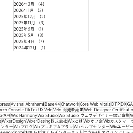
力になれなかっ
Wix Studio「Web Design
件の記事
2026年3月
（4）
4件の記事
、新しいサービス
Expert」認定盾が届きま
事
2026年1月
（2）
2件の記事
た。
2025年12月
（2）
2件の記事
2025年11月
（3）
3件の記事
記事
2025年6月
（1）
1件の記事
2025年5月
（3）
3件の記事
2025年4月
（7）
7件の記事
2024年12月
（1）
1件の記事
press
Avishai Abrahami
Base44
Chatwork
Core Web Vitals
DTP
DX
GA
arch Console
TikTok
UX
Velo
Velo 開発者認定
Web Designer Certificati
eb運用
Wix Harmony
Wix Studio
Wix Studio ウェブデザイナー認定資格
e
WixerDesign
WixerDesing株式会社
Wixとは
Wixオフ会
Wixカスタマー
センター
Wixブログ
Wixプレミアムプラン
Wixヘルプセンター
Wixユーザ
keyword
note
お知らせ
さくらインターネット
つなweB
アクセシビリテ