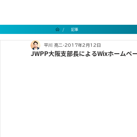
/
記事
平川 亮二
2017年2月12日
JWPP大阪支部長によるWixホームペ