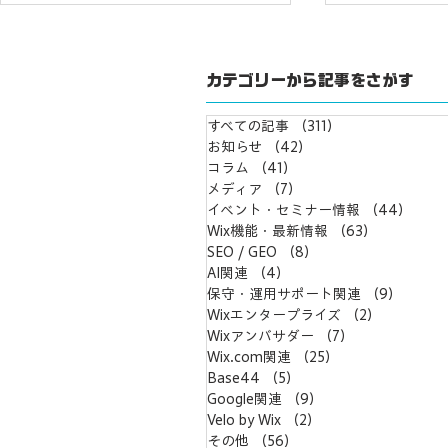
カテゴリーから記事をさがす
すべての記事
（311）
311件の記事
お知らせ
（42）
42件の記事
コラム
（41）
41件の記事
メディア
（7）
7件の記事
【注意喚起】フリーランスや
【ITrevi
イベント・セミナー情報
（44）
44
制作会社に制作代行を依頼す
ーを書こう
Wix機能・最新情報
（63）
63件の記
る前に
SEO / GEO
（8）
8件の記事
AI関連
（4）
4件の記事
保守・運用サポート関連
（9）
9件の
Wixエンタープライズ
（2）
2件の記事
Wixアンバサダー
（7）
7件の記事
Wix.com関連
（25）
25件の記事
Base44
（5）
5件の記事
Google関連
（9）
9件の記事
Velo by Wix
（2）
2件の記事
その他
（56）
56件の記事