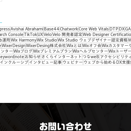
press
Avishai Abrahami
Base44
Chatwork
Core Web Vitals
DTP
DX
GA
arch Console
TikTok
UX
Velo
Velo 開発者認定
Web Designer Certificati
eb運用
Wix Harmony
Wix Studio
Wix Studio ウェブデザイナー認定資格
e
WixerDesign
WixerDesing株式会社
Wixとは
Wixオフ会
Wixカスタマー
センター
Wixブログ
Wixプレミアムプラン
Wixヘルプセンター
Wixユーザ
keyword
note
お知らせ
さくらインターネット
つなweB
アクセシビリテ
インクルーシブ
インタビュー記事
ウェビナー
ウェブから始めるDX支援
お問い合わせ