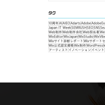
タグ
10周年
AI
AIEO
Adarts
Adobe
AdobeEx
Japan IT Week
SEMRUSH
SEO
SNS
Se
Web制作
Web制作会社
Web担当者
W
WixEditor
WixJapan
WixStudio
WixVib
Wixサイト診断レポート
Wixサポート
Wix公式認定資格
Wix制作
WordPress
アーティスト
イノベーション
イベント