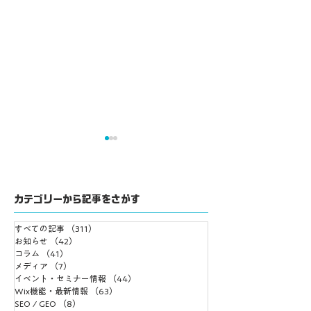
カテゴリーから記事をさがす
すべての記事
（311）
311件の記事
Wix Meetups Tokyo
士業や資格で開業
お知らせ
（42）
42件の記事
コラム
（41）
41件の記事
リアルオフ会開催決
業したい方へ無料
メディア
（7）
7件の記事
定！
ントのお知らせ
イベント・セミナー情報
（44）
44件の記事
Wix機能・最新情報
（63）
63件の記事
SEO / GEO
（8）
8件の記事