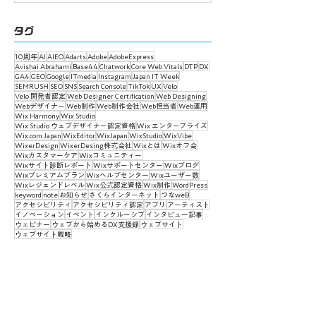
タグ
10周年
AI
AIEO
Adarts
Adobe
AdobeExpress
Avishai Abrahami
Base44
Chatwork
Core Web Vitals
DTP
DX
GA4
GEO
Google
ITmedia
Instagram
Japan IT Week
SEMRUSH
SEO
SNS
Search Console
TikTok
UX
Velo
Velo 開発者認定
Web Designer Certification
Web Designing
Webデザイナー
Web制作
Web制作会社
Web担当者
Web運用
Wix Harmony
Wix Studio
Wix Studio ウェブデザイナー認定資格
Wix エンタープライズ
Wix.com Japan
WixEditor
WixJapan
WixStudio
WixVibe
WixerDesign
WixerDesing株式会社
Wixとは
Wixオフ会
Wixカスタマーケア
Wixコミュニティー
Wixサイト診断レポート
Wixサポートセンター
Wixブログ
Wixプレミアムプラン
Wixヘルプセンター
Wixユーザー数
Wixレジェンドレベル
Wix公式認定資格
Wix制作
WordPress
keyword
note
お知らせ
さくらインターネット
つなweB
アクセシビリティ
アクセシビリティ認定
アプリ
アーティスト
イノベーション
イベント
インクルーシブ
インタビュー記事
ウェビナー
ウェブから始めるDX支援録
ウェブサイト
ウェブサイト戦略