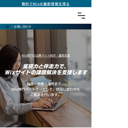
無料でWixの最新情報を得る
/
お問い合わせ
Wix専門の企業サイト制作・運用支援
実現力と伴走力で、
Wixサイトの課題解決を支援します
制作・改善・運用まで。
Wix専門パートナーとして、状況に合わせた
ご提案を行います。