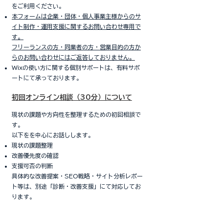
をご利用ください。
本フォームは企業・団体・個人事業主様からのサ
イト制作・運用支援に関するお問い合わせ専用で
す。
フリーランスの方・同業者の方・営業目的の方か
らのお問い合わせにはご返答しておりません。
Wixの使い方に関する個別サポートは、有料サポ
ートにて承っております。
初回オンライン相談（30分）について
現状の課題や方向性を整理するための初回相談で
す。
以下をを中心にお話しします。
現状の課題整理
改善優先度の確認
支援可否の判断
具体的な改善提案・SEO戦略・サイト分析レポー
ト等は、別途「診断・改善支援」にて対応してお
ります。