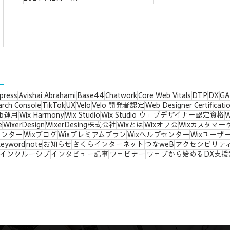
press
Avishai Abrahami
Base44
Chatwork
Core Web Vitals
DTP
DX
GA
arch Console
TikTok
UX
Velo
Velo 開発者認定
Web Designer Certificati
eb運用
Wix Harmony
Wix Studio
Wix Studio ウェブデザイナー認定資格
e
WixerDesign
WixerDesing株式会社
Wixとは
Wixオフ会
Wixカスタマー
センター
Wixブログ
Wixプレミアムプラン
Wixヘルプセンター
Wixユーザ
keyword
note
お知らせ
さくらインターネット
つなweB
アクセシビリテ
インクルーシブ
インタビュー記事
ウェビナー
ウェブから始めるDX支援