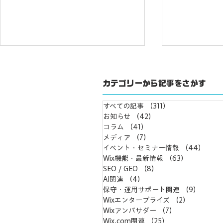
カテゴリーから記事をさがす
すべての記事
（311）
311件の記事
お知らせ
（42）
42件の記事
コラム
（41）
41件の記事
メディア
（7）
7件の記事
【注意喚起】フリーランスや
【ITrevi
イベント・セミナー情報
（44）
44
制作会社に制作代行を依頼す
ーを書こう
Wix機能・最新情報
（63）
63件の記
る前に
SEO / GEO
（8）
8件の記事
AI関連
（4）
4件の記事
保守・運用サポート関連
（9）
9件の
Wixエンタープライズ
（2）
2件の記事
Wixアンバサダー
（7）
7件の記事
Wix.com関連
（25）
25件の記事