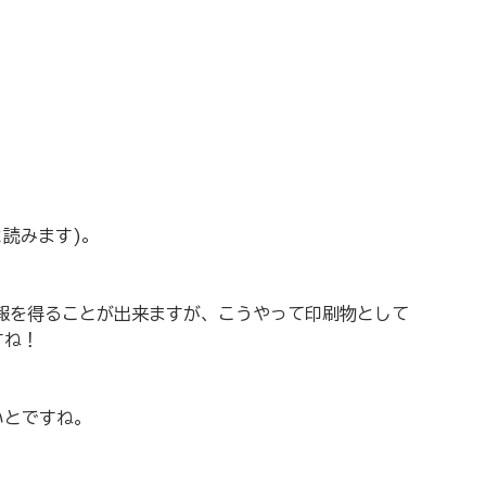
と読みます)。
報を得ることが出来ますが、こうやって印刷物として
すね！
！
いとですね。