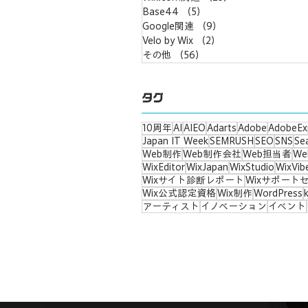
Base44
（5）
5件の記事
Google関連
（9）
9件の記事
Velo by Wix
（2）
2件の記事
その他
（56）
56件の記事
タグ
10周年
AI
AIEO
Adarts
Adobe
AdobeEx
Japan IT Week
SEMRUSH
SEO
SNS
Se
Web制作
Web制作会社
Web担当者
W
WixEditor
WixJapan
WixStudio
WixVib
Wixサイト診断レポート
Wixサポート
Wix公式認定資格
Wix制作
WordPress
アーティスト
イノベーション
イベント