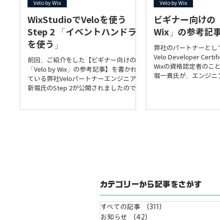
Velo by Wix
Velo by Wix
WixStudioでVeloを使う
ビギナー向けの「V
Step 2 「イベントハンドラ
Wix」の参考記
を使う」
弊社のパートナーとし
Velo Developer Certif
前回、ご紹介をした【ビギナー向けの
Wixの資格認定者のこ
「Velo by Wix」の参考記事】を書かれ
堀一貴氏が、エンジニ
ている弊社Veloパートナーエンジニアの
有コミュニティ（Zen
新堀氏のStep 2が公開されましたので、
向けに「Velo by...
シェアさせていただきます！ 今回は、
Step 2「イベントハンドラを使う」で
す。 前回のStep...
カテゴリーから記事をさがす
すべての記事
（311）
311件の記事
お知らせ
（42）
42件の記事