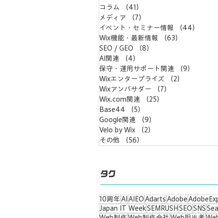
コラム
（41）
41件の記事
メディア
（7）
7件の記事
イベント・セミナー情報
（44）
44件
Wix機能・最新情報
（63）
63件の記事
SEO / GEO
（8）
8件の記事
AI関連
（4）
4件の記事
保守・運用サポート関連
（9）
9件の
Wixエンタープライズ
（2）
2件の記事
Wixアンバサダー
（7）
7件の記事
Wix.com関連
（25）
25件の記事
Base44
（5）
5件の記事
Google関連
（9）
9件の記事
Velo by Wix
（2）
2件の記事
その他
（56）
56件の記事
タグ
10周年
AI
AIEO
Adarts
Adobe
AdobeEx
Japan IT Week
SEMRUSH
SEO
SNS
Sea
Web制作
Web制作会社
Web担当者
We