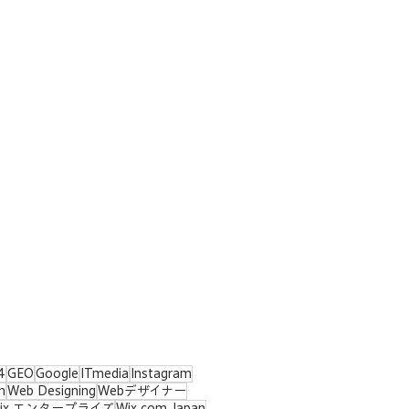
4
GEO
Google
ITmedia
Instagram
n
Web Designing
Webデザイナー
ix エンタープライズ
Wix.com Japan