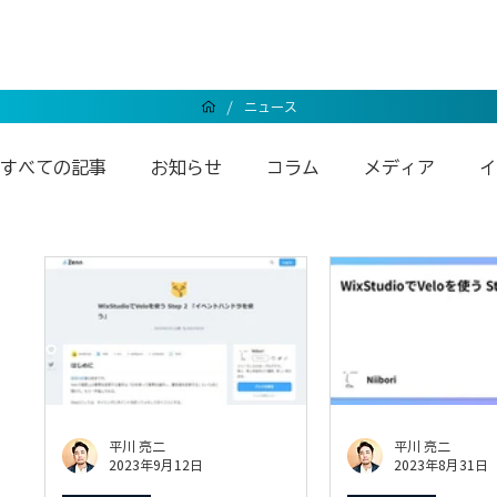
/
ニュース
すべての記事
お知らせ
コラム
メディア
イ
Wixエンタープライズ
Wixアンバサダー
Wix
平川 亮二
平川 亮二
2023年9月12日
2023年8月31日