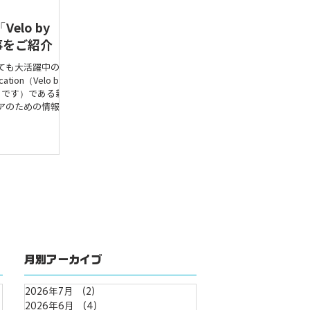
elo by
事をご紹介
ても大活躍中の
ication（Velo by
とです）である新
アのための情報共
n）で、ビギナー
月別アーカイブ
2026年7月
（2）
2件の記事
2026年6月
（4）
4件の記事