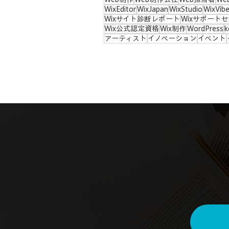
WixEditor
WixJapan
WixStudio
WixVib
Wixサイト診断レポート
Wixサポート
Wix公式認定資格
Wix制作
WordPress
k
アーティスト
イノベーション
イベント