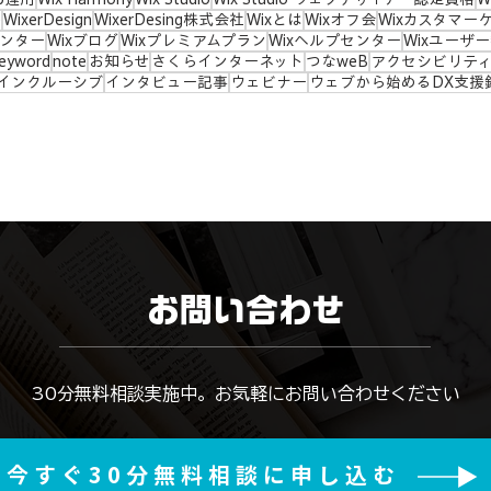
e
WixerDesign
WixerDesing株式会社
Wixとは
Wixオフ会
Wixカスタマー
センター
Wixブログ
Wixプレミアムプラン
Wixヘルプセンター
Wixユーザ
eyword
note
お知らせ
さくらインターネット
つなweB
アクセシビリテ
インクルーシブ
インタビュー記事
ウェビナー
ウェブから始めるDX支援
お問い合わせ
​30分無料相談実施中。お気軽にお問い合わせください
今すぐ30分無料相談に申し込む