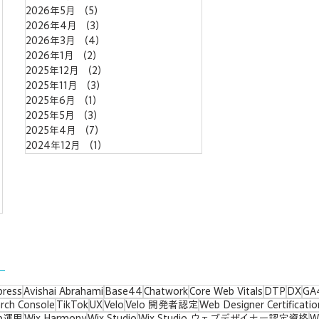
2026年5月
（5）
5件の記事
2026年4月
（3）
3件の記事
の記事
2026年3月
（4）
4件の記事
2026年1月
（2）
2件の記事
2025年12月
（2）
2件の記事
2025年11月
（3）
3件の記事
記事
2025年6月
（1）
1件の記事
2025年5月
（3）
3件の記事
2025年4月
（7）
7件の記事
2024年12月
（1）
1件の記事
press
Avishai Abrahami
Base44
Chatwork
Core Web Vitals
DTP
DX
GA
rch Console
TikTok
UX
Velo
Velo 開発者認定
Web Designer Certificatio
b運用
Wix Harmony
Wix Studio
Wix Studio ウェブデザイナー認定資格
W