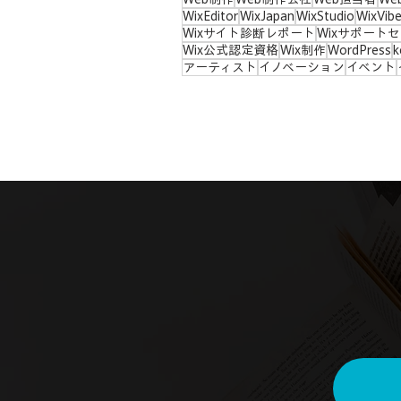
WixEditor
WixJapan
WixStudio
WixVib
Wixサイト診断レポート
Wixサポート
Wix公式認定資格
Wix制作
WordPress
k
アーティスト
イノベーション
イベント