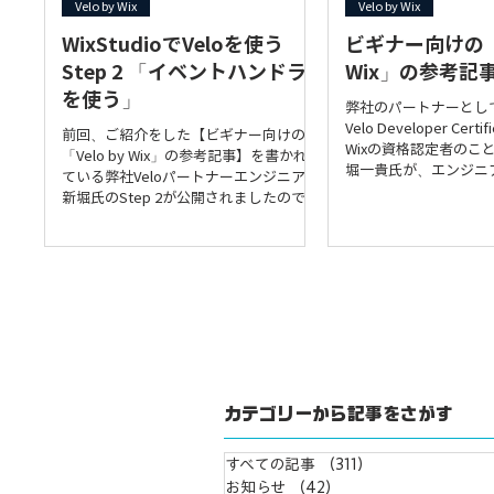
Velo by Wix
Velo by Wix
WixStudioでVeloを使う
ビギナー向けの「V
Step 2 「イベントハンドラ
Wix」の参考記
を使う」
弊社のパートナーとし
Velo Developer Certif
前回、ご紹介をした【ビギナー向けの
Wixの資格認定者のこ
「Velo by Wix」の参考記事】を書かれ
堀一貴氏が、エンジニ
ている弊社Veloパートナーエンジニアの
有コミュニティ（Zen
新堀氏のStep 2が公開されましたので、
向けに「Velo by...
シェアさせていただきます！ 今回は、
Step 2「イベントハンドラを使う」で
す。 前回のStep...
カテゴリーから記事をさがす
すべての記事
（311）
311件の記事
お知らせ
（42）
42件の記事