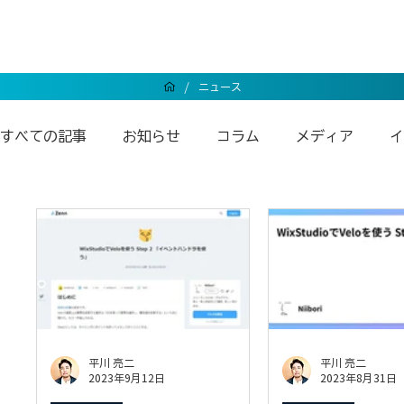
/
ニュース
すべての記事
お知らせ
コラム
メディア
イ
Wixエンタープライズ
Wixアンバサダー
Wix
平川 亮二
平川 亮二
2023年9月12日
2023年8月31日