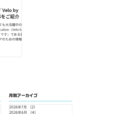
elo by
事をご紹介
ても大活躍中の
ication（Velo by
とです）である新
アのための情報共
n）で、ビギナー
月別アーカイブ
2026年7月
（2）
2件の記事
2026年6月
（4）
4件の記事