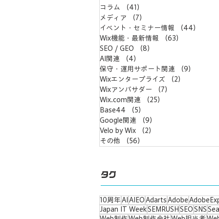
コラム
（41）
41件の記事
メディア
（7）
7件の記事
イベント・セミナー情報
（44）
44件
Wix機能・最新情報
（63）
63件の記事
SEO / GEO
（8）
8件の記事
AI関連
（4）
4件の記事
保守・運用サポート関連
（9）
9件の
Wixエンタープライズ
（2）
2件の記事
Wixアンバサダー
（7）
7件の記事
Wix.com関連
（25）
25件の記事
Base44
（5）
5件の記事
Google関連
（9）
9件の記事
Velo by Wix
（2）
2件の記事
その他
（56）
56件の記事
タグ
10周年
AI
AIEO
Adarts
Adobe
AdobeEx
Japan IT Week
SEMRUSH
SEO
SNS
Sea
Web制作
Web制作会社
Web担当者
We