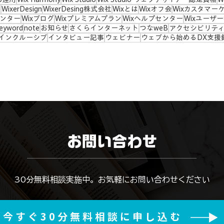
e
WixerDesign
WixerDesing株式会社
Wixとは
Wixオフ会
Wixカスタマー
センター
Wixブログ
Wixプレミアムプラン
Wixヘルプセンター
Wixユーザ
eyword
note
お知らせ
さくらインターネット
つなweB
アクセシビリテ
インクルーシブ
インタビュー記事
ウェビナー
ウェブから始めるDX支援
お問い合わせ
​30分無料相談実施中。お気軽にお問い合わせください
今すぐ30分無料相談に申し込む