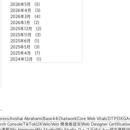
2026年5月
（5）
5件の記事
2026年4月
（3）
3件の記事
の記事
2026年3月
（4）
4件の記事
2026年1月
（2）
2件の記事
2025年12月
（2）
2件の記事
2025年11月
（3）
3件の記事
記事
2025年6月
（1）
1件の記事
2025年5月
（3）
3件の記事
2025年4月
（7）
7件の記事
2024年12月
（1）
1件の記事
press
Avishai Abrahami
Base44
Chatwork
Core Web Vitals
DTP
DX
GA
rch Console
TikTok
UX
Velo
Velo 開発者認定
Web Designer Certificatio
b運用
Wix Harmony
Wix Studio
Wix Studio ウェブデザイナー認定資格
W