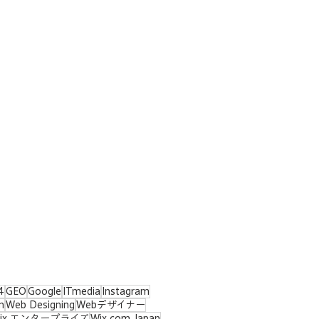
4
GEO
Google
ITmedia
Instagram
n
Web Designing
Webデザイナー
ix エンタープライズ
Wix.com Japan