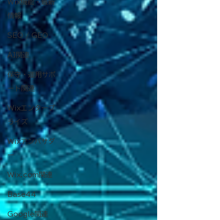
Wix機能・最新
情報
SEO / GEO
AI関連
保守・運用サポ
ート関連
Wixエンタープ
ライズ
Wixアンバサダ
ー
Wix.com関連
Base44
Google関連