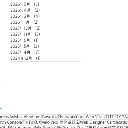
2026年5月
（5）
5件の記事
2026年4月
（3）
3件の記事
の記事
2026年3月
（4）
4件の記事
2026年1月
（2）
2件の記事
2025年12月
（2）
2件の記事
2025年11月
（3）
3件の記事
記事
2025年6月
（1）
1件の記事
2025年5月
（3）
3件の記事
2025年4月
（7）
7件の記事
2024年12月
（1）
1件の記事
press
Avishai Abrahami
Base44
Chatwork
Core Web Vitals
DTP
DX
GA
rch Console
TikTok
UX
Velo
Velo 開発者認定
Web Designer Certificatio
b運用
Wix Harmony
Wix Studio
Wix Studio ウェブデザイナー認定資格
W