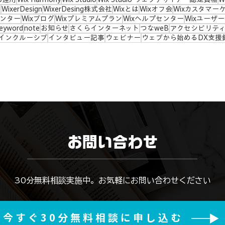
e
WixerDesign
WixerDesing株式会社
Wixとは
Wixオフ会
Wixカスタマー
センター
Wixブログ
Wixプレミアムプラン
Wixヘルプセンター
Wixユーザ
eyword
note
お知らせ
さくらインターネット
つなweB
アクセシビリテ
インクルーシブ
インタビュー記事
ウェビナー
ウェブから始めるDX支援
お問い合わせ
​30分無料相談実施中。お気軽にお問い合わせください
今すぐ30分無料相談に申し込む