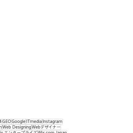
4
GEO
Google
ITmedia
Instagram
n
Web Designing
Webデザイナー
ix エンタープライズ
Wix.com Japan