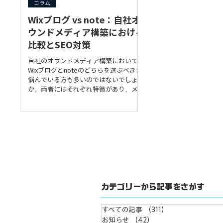
コラム
Wixブログ vs note：自社オ
ウンドメディア構築における
比較とSEO対策
自社のオウンドメディア構築において、
Wixブログとnoteのどちらを選ぶべきか
悩んでいる方も多いのではないでしょう
か。両者にはそれぞれ特徴があり、メリ
ット・デメリットが異なります。本記事
では、Wixブログとnoteを比較し、SEO
の観点も含めて、自社に最適なプラット
フォームを選ぶための情報を詳細に解説
します。 特徴 Wixブログ note 概要 Wix
というウェブサイト作成プラットフォー
ムに組み込まれたブログ機能。デザイン
の自由度が高く、ウェブサイトと一体化
したブログ運営が可能。 シンプルなテ
キストベースの投稿に特化したプラット
カテゴリーから記事をさがす
フォーム。個人の発信やコミュニティ形
成に強みを持つ。 主な機能 ブログ記事
すべての記事
（311）
311件の記事
作成、画像・動画投稿、デザインカスタ
お知らせ
（42）
42件の記事
マイズ、SEO設定、フォーム作成などア