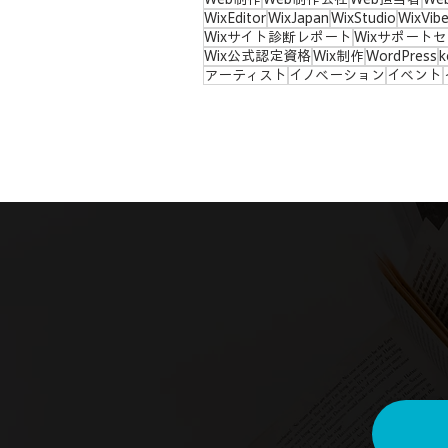
WixEditor
WixJapan
WixStudio
WixVib
Wixサイト診断レポート
Wixサポート
Wix公式認定資格
Wix制作
WordPress
k
アーティスト
イノベーション
イベント