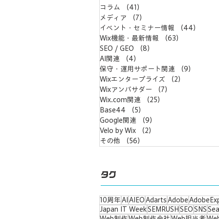
コラム
（41）
41件の記事
プリ連携 記事作成、画像・動画投稿、
コメント機能、マガジン機能など ター
メディア
（7）
7件の記事
ゲット 幅広い業種・規模の企業、個人
イベント・セミナー情報
（44）
44件
ブログ、ポートフォリオサイトなど 個
Wix機能・最新情報
（63）
63件の記事
人ブロガー、クリエイター、ライター、
SEO / GEO
（8）
8件の記事
企業の広報など Wixブログのメリット・
AI関連
（4）
4件の記事
デメリット メリット デザインの自由度
保守・運用サポート関連
（9）
9件の
が高い：...
Wixエンタープライズ
（2）
2件の記事
Wixアンバサダー
（7）
7件の記事
Wix.com関連
（25）
25件の記事
Base44
（5）
5件の記事
Google関連
（9）
9件の記事
Velo by Wix
（2）
2件の記事
その他
（56）
56件の記事
タグ
10周年
AI
AIEO
Adarts
Adobe
AdobeEx
Japan IT Week
SEMRUSH
SEO
SNS
Sea
Web制作
Web制作会社
Web担当者
We