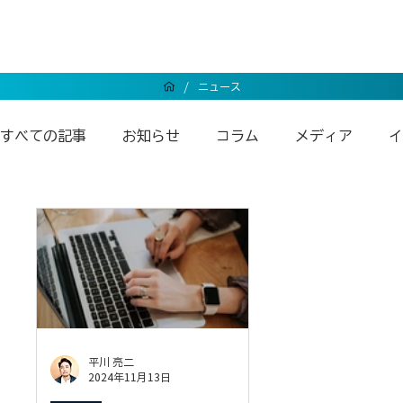
/
ニュース
すべての記事
お知らせ
コラム
メディア
イ
Wixエンタープライズ
Wixアンバサダー
Wix
平川 亮二
2024年11月13日