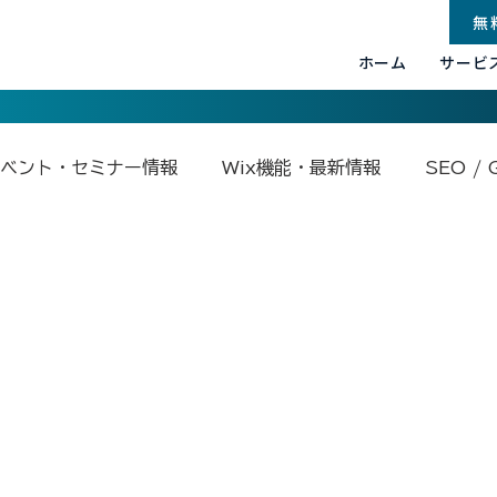
無
ホーム
サービ
ベント・セミナー情報
Wix機能・最新情報
SEO / 
.com関連
Base44
Google関連
Velo by Wix