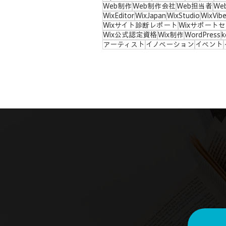
Web制作
Web制作会社
Web担当者
We
WixEditor
WixJapan
WixStudio
WixVib
Wixサイト診断レポート
Wixサポート
Wix公式認定資格
Wix制作
WordPress
k
アーティスト
イノベーション
イベント