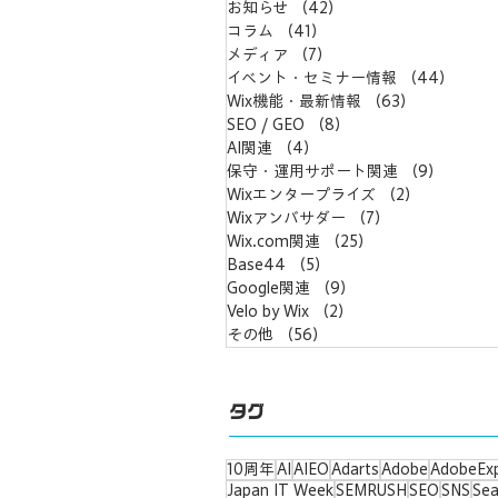
お知らせ
（42）
42件の記事
備わっていなかった。タイトルやディス
コラム
（41）
41件の記事
クリプション、代替えテキストなど未設
定。 カスタマイズ性の制限： デザイン
メディア
（7）
7件の記事
を優先してしまう傾向なため、画像ばか
イベント・セミナー情報
（44）
44件
りのサイトになりがちでテキスト不足。
Wix機能・最新情報
（63）
63件の記事
速度の遅さ： 画像の最適化などが不十
SEO / GEO
（8）
8件の記事
分で、ページの読み込み速度が遅くなる
AI関連
（4）
4件の記事
傾向があった。 コンテンツの管理：...
保守・運用サポート関連
（9）
9件の
Wixエンタープライズ
（2）
2件の記事
Wixアンバサダー
（7）
7件の記事
Wix.com関連
（25）
25件の記事
Base44
（5）
5件の記事
Google関連
（9）
9件の記事
Velo by Wix
（2）
2件の記事
その他
（56）
56件の記事
タグ
10周年
AI
AIEO
Adarts
Adobe
AdobeEx
Japan IT Week
SEMRUSH
SEO
SNS
Sea