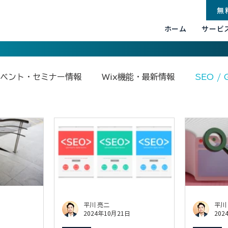
無
ホーム
サービ
ベント・セミナー情報
Wix機能・最新情報
SEO / 
.com関連
Base44
Google関連
Velo by Wix
平川 亮二
平川
2024年10月21日
202