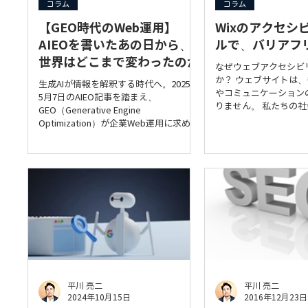
コラム
コラム
【GEO時代のWeb運用】
Wixのアクセシ
AIEOを書いたあの日から、
ルで、バリアフ
世界はどこまで変わったのか
なぜウェブアクセシビ
か？ ウェブサイトは
生成AIが情報を解釈する時代へ。2025年
やコミュニケーション
5月7日のAIEO記事を踏まえ、
りません。 私たちの
GEO（Generative Engine
て、買い物、行政手続
Optimization）が企業Web運用に求めら
まで、あらゆる場面で
れる理由と、AI時代の情報設計の重要性
す。しかし、視覚障害
を解説します。
機能障害など、様々な
にとって、多くのウェ
情報にアクセスし、利
な障壁となっています
シビリティとは、こう
人々も含め、あらゆる
トを平等に利用できる
テンツを作成すること
アクセシビリティが重
か。 多様なユーザーへ
平川 亮二
平川 亮二
のある人だけでなく、
2024年10月15日
2016年12月23日
視覚や聴覚に制限のあ