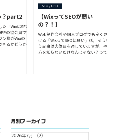
している人など、
ーワード： 複数の単語を組み合わせ
SEO / GEO
にウェブサイトを
た、より具体的なキーワード（例：お腹
ます。 法的な義
痩せ運動 初心者、iPhone16 ケース おす
？part2
【WixってSEOが弱い
共機関や民間企業
すめ） 検索ボリュームは少ないが、競
の？！】
た「WixはSEO
るアクセシビリテ
合も少なく、上位表示しやすい 検索意
WPPの協会員で熊
されています。こ
図が明確で、特定のニーズを持つユーザ
Web制作会社や個人ブログでも良く見か
ン様がWixの
場合、法的責任を
ーにピンポイントでアプローチできる
ける「WixってSEOに弱い」話。 そうい
できるかどうかデ
ます。
ロングテー
う記事は大体目を通していますが、やり
を行ったみたいな
方を知らないだけなんじゃない？って感
させて頂きま
じです。 特にWeb制作会社は批判しま
くった挙句、最後に自分のところのサー
ビスを押してくるところが何とも言え
ず......
月別アーカイブ
2026年7月
（2）
2件の記事