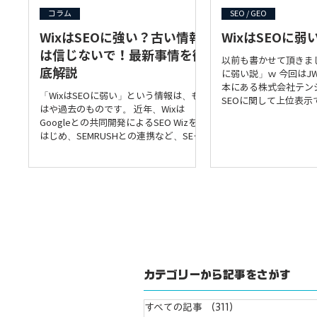
ターネット環境を利用
コラム
SEO / GEO
様々なユーザーが快適
利用できるようになり
WixはSEOに強い？古い情報
WixはSEOに弱い
務： 多くの国で、公
は信じないで！最新事情を徹
以前も書かせて頂きまし
のウェブサイトに対す
底解説
に弱い説」ｗ 今回はJ
ィに関する法律が制定
本にある株式会社テンジ
れらの法律に違反した
「WixはSEOに弱い」という情報は、も
SEOに関して上位表示
問われる可能性があり
はや過去のものです。 近年、Wixは
ータを取りながら検証
Googleとの共同開発によるSEO Wizを
のでこちらでもシェア
はじめ、SEMRUSHとの連携など、SEO
す。...
対策を強化し、SEOに強いプラットフォ
ームへと進化を遂げています。 この記
事では、なぜ「WixはSEOに弱い」とい
う誤解が生まれたのか、そして最新の
WixのSEO機能がいかに強力なのかを詳
しく解説します。 なぜ「WixはSEOに弱
い」という誤解が生まれたのか？ かつ
てWixは、デザイン性の高さや操作性の
簡単さから人気を集めましたが、SEO機
能については他のプラットフォームに比
カテゴリーから記事をさがす
べて劣ると言われていました。その主な
理由としては、 ユーザーのリテラシー
すべての記事
（311）
311件の記事
不足： 使う側にSEOの基本的な知識が