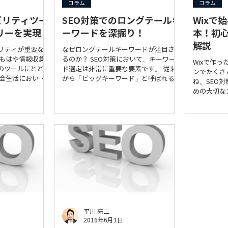
コラム
コラム
ビリティツー
SEO対策でのロングテールキ
Wixで
リーを実現
ーワードを深掘り！
本！初
解説
リティが重要なの
なぜロングテールキーワードが注目され
、もはや情報収集
るのか？ SEO対策において、キーワー
Wixで作
のツールにとどま
ド選定は非常に重要な要素です。 従来
ンでたくさ
社会生活におい
から「ビッグキーワード」と呼ばれる検
ね。SEO
き、さらには教育
索ボリュームの大きいキーワードが注目
めの大切な
欠かせない存在で
されてきましたが、近年では「ロングテ
対策の基本
、聴覚障害、運動
ールキーワード」と呼ばれる、より詳細
りやすく解
障がいを持つ人々
で具体的なキーワードが注目を集めてい
ブサイトは、その
ます。 今回は、なぜロングテールキー
用することが困難
ワードがビッグキーワードよりも効果的
。 ウェブアクセ
なのか、その理由と具体的な活用方法に
した障がいのある
ついて解説していきます。 ビッグキー
人が、ウェブサイ
ワードとロングテールキーワード、何が
よう、ウェブコン
違う？ ビッグキーワード： 検索ボリュ
です。なぜウェブ
ームが大きく、多くの人が検索する一般
要なのでしょう
的なキーワード（例：ダイエット、スマ
の配慮： 障がい
ホ、美容） 競合が多く、上位表示が難
平川 亮二
高齢者、一時的に
しい 検索意図が様々で、幅広い層にア
2016年6月1日
る人、低速なイン
ピールする必要がある ロングテールキ