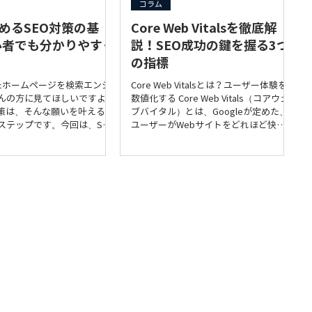
コラム
始めるSEO対策の基
Core Web Vitalsを徹底解
心者でも分かりやすく
説！SEO成功の鍵を握る3つ
の指標
ったホームページを検索エンジ
Core Web Vitalsとは？ユーザー体験を
んの方に見てほしいですよ
数値化する Core Web Vitals（コアウェ
対策は、そんな願いを叶えるた
ブバイタル）とは、Googleが定めた、
ステップです。今回は、SEO
ユーザーがWebサイトをどれほど快適
を、専門用語を使わずに分か
に利用できるかを測るための3つの指標
説します。
の総称です。これらの指標は、Google
の検索アルゴリズムに組み込まれてお
り、ウェブサイトの検索順位に大きく影
響を与えます。 なぜコアウェブバイタ
ルが重要なのか？ ユーザー体験の向
上： コアウェブバイタルの改善は、ウ
ェブサイトの読み込み速度の向上、イン
タラクティブ性の改善、視覚的な安定性
の向上につながります。これにより、ユ
ーザーは快適にウェブサイトを利用で
き、満足度が向上します。 検索順位の
上昇： Googleは、ユーザー体験を重視
しており、コアウェブバイタルが良好な