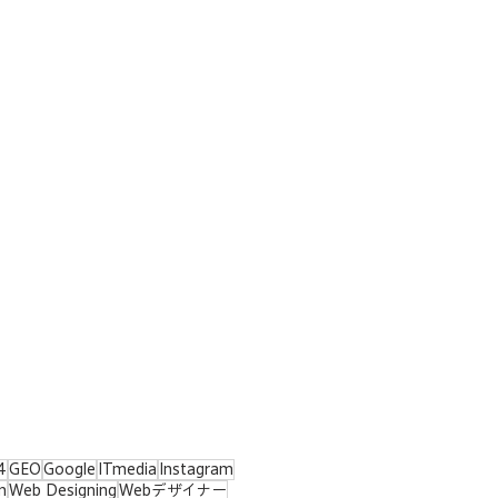
4
GEO
Google
ITmedia
Instagram
n
Web Designing
Webデザイナー