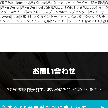
b運用
Wix Harmony
Wix Studio
Wix Studio ウェブデザイナー認定資格
W
e
WixerDesign
WixerDesing株式会社
Wixとは
Wixオフ会
Wixカスタマー
センター
Wixブログ
Wixプレミアムプラン
Wixヘルプセンター
Wixユーザ
eyword
note
お知らせ
さくらインターネット
つなweB
アクセシビリテ
インクルーシブ
インタビュー記事
ウェビナー
ウェブから始めるDX支援
お問い合わせ
​30分無料相談実施中。お気軽にお問い合わせください
今すぐ30分無料相談に申し込む