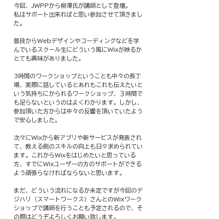
今回、JWPPから柳澤氏が講師として登壇。
私はサポート出来ればと思い参加させて頂きまし
た。
普段からWebデザインやコーディングなどを学
んでいるスクール生にどういう風にWixが映るか
とても興味がありました。
3時間のワークショップということも中々の長丁
場、実際に話しているとあれもこれも伝えたいと
いう気持ちにかられるワークショップ、３時間で
も足らないというのはよくわかります。しかし、
参加頂いた方からは中々の反響を頂いていたよう
で安心しました。
次々にWixから新アプリや新サービスが発表され
て、教える側のスキルの向上も日々求められてい
ます。これからWixをはじめたいと思っている
方、すでにWixユーザーの方のサポートができる
よう頑張らなければならないと思います。
まだ、どういう流れになるか未定ですが今回のデ
ジハリ（スマートワークス）さんとのWixワーク
ショップで講師を行うことも予定されるので、そ
の際はどうぞよろしくお願い致します。