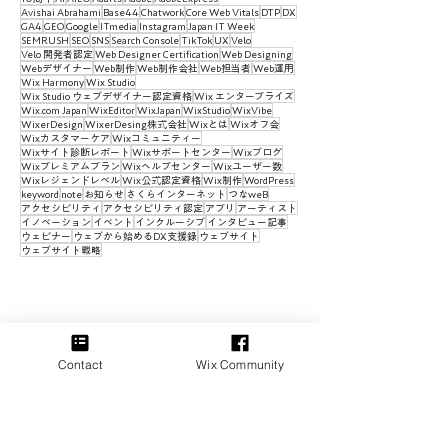
Avishai Abrahami
Base44
Chatwork
Core Web Vitals
DTP
DX
GA4
GEO
Google
ITmedia
Instagram
Japan IT Week
SEMRUSH
SEO
SNS
Search Console
TikTok
UX
Velo
Velo 開発者認定
Web Designer Certification
Web Designing
Webデザイナー
Web制作
Web制作会社
Web担当者
Web運用
Wix Harmony
Wix Studio
Wix Studio ウェブデザイナー認定資格
Wix エンタープライズ
Wix.com Japan
WixEditor
WixJapan
WixStudio
WixVibe
WixerDesign
WixerDesing株式会社
Wixとは
Wixオフ会
Wixカスタマーケア
Wixコミュニティー
Wixサイト診断レポート
Wixサポートセンター
Wixブログ
Wixプレミアムプラン
Wixヘルプセンター
Wixユーザー数
Wixレジェンドレベル
Wix公式認定資格
Wix制作
WordPress
keyword
note
お知らせ
さくらインターネット
つなweB
アクセシビリティ
アクセシビリティ認定
アプリ
アーティスト
イノベーション
イベント
インクルーシブ
インタビュー記事
ウェビナー
ウェブから始めるDX支援録
ウェブサイト
ウェブサイト戦略
Contact
Wix Community