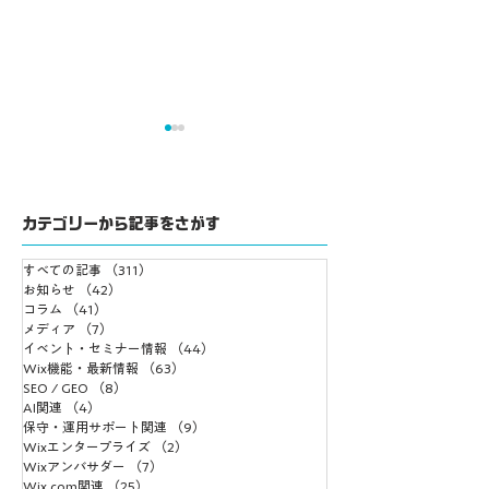
カテゴリーから記事をさがす
すべての記事
（311）
311件の記事
Wix Meetups Tokyo
士業や資格で開業
お知らせ
（42）
42件の記事
コラム
（41）
41件の記事
リアルオフ会開催決
業したい方へ無料
メディア
（7）
7件の記事
定！
ントのお知らせ
イベント・セミナー情報
（44）
44件の記事
Wix機能・最新情報
（63）
63件の記事
SEO / GEO
（8）
8件の記事
AI関連
（4）
4件の記事
保守・運用サポート関連
（9）
9件の記事
Wixエンタープライズ
（2）
2件の記事
Wixアンバサダー
（7）
7件の記事
Wix.com関連
（25）
25件の記事