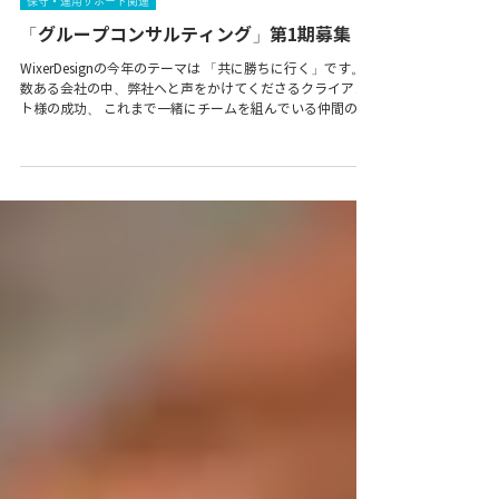
平川 亮二
2024年1月24日
保守・運用サポート関連
「グループコンサルティング」第1期募集
WixerDesignの今年のテーマは 「共に勝ちに行く」です。
数ある会社の中、弊社へと声をかけてくださるクライアン
ト様の成功、 これまで一緒にチームを組んでいる仲間の成
功、 そして 2024年度、コミュニティにご参加いただいて
いる皆様の成功も応援していきたく、 新しい企画にトライ
してみることにしました。 「グループコンサルティング」
第1期募集 「Road to Success：グループコンサルティン
グ」第1期募集 募集人数：5名程度 対象： 自分でWixでホー
ムページ制作・運用をしている事業主様またはウェブ運用
ご担当のかた。 概要： 月2回、隔週でオンラインにて以下
実施。 ホームページ運用に伴う疑問や、改善・リニューア
ルに伴うWix回りの疑問開解消をしながら グループコンサ
ルティング形式で他の事例で学びあい、力を高めていきま
す。 グループコンサルティングですので、他の参加者さん
にも公開環境でHPをブラッシュアップしていきます。 ※個
別で内容を非公開でのご相談を希望のかたは、個別のコン
サルティングもご用意しています。 ※テクニカルなことは