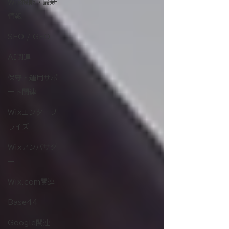
Wix機能・最新
情報
SEO / GEO
AI関連
保守・運用サポ
ート関連
Wixエンタープ
ライズ
Wixアンバサダ
ー
Wix.com関連
Base44
Google関連