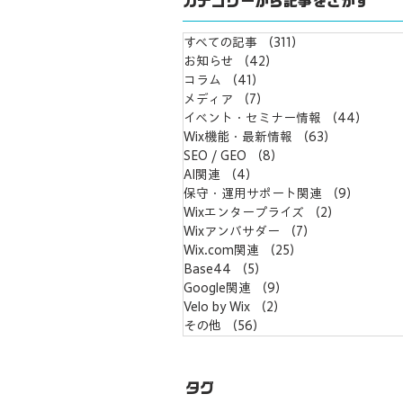
カテゴリーから記事をさがす
すべての記事
（311）
311件の記事
お知らせ
（42）
42件の記事
コラム
（41）
41件の記事
メディア
（7）
7件の記事
イベント・セミナー情報
（44）
44件
Wix機能・最新情報
（63）
63件の記事
SEO / GEO
（8）
8件の記事
AI関連
（4）
4件の記事
保守・運用サポート関連
（9）
9件の
Wixエンタープライズ
（2）
2件の記事
Wixアンバサダー
（7）
7件の記事
Wix.com関連
（25）
25件の記事
Base44
（5）
5件の記事
Google関連
（9）
9件の記事
Velo by Wix
（2）
2件の記事
その他
（56）
56件の記事
タグ