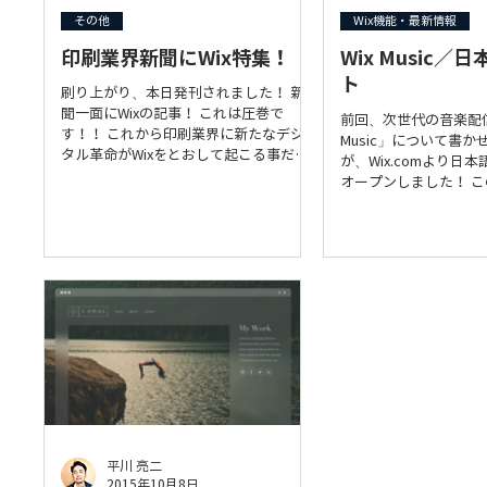
その他
Wix機能・最新情報
印刷業界新聞にWix特集！
Wix Music
ト
刷り上がり、本日発刊されました！ 新
聞一面にWixの記事！ これは圧巻で
前回、次世代の音楽配信
す！！ これから印刷業界に新たなデジ
Music」について書
タル革命がWixをとおして起こる事だろ
が、Wix.comより日
う！ 大阪から東京へとWixの波が来そう
オープンしました！ こ
だ(*´∇｀*) Wixホームページ制作専門
Music」で何ができ
WixerDesign/WixPro...
よくわかります！ ぜ
ンやアーティストはWi
こ...
平川 亮二
2015年10月8日