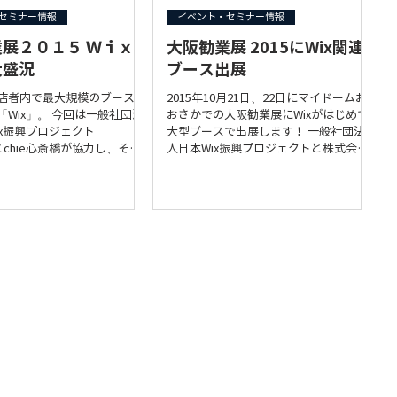
セミナー情報
イベント・セミナー情報
展２０１５ Ｗｉｘ
大阪勧業展 2015にWix関連
大盛況
ブース出展
店者内で最大規模のブースで
2015年10月21日、22日にマイドームお
「Wix」。 今回は一般社団法
おさかでの大阪勧業展にWixがはじめて
ix振興プロジェクト
大型ブースで出展します！ 一般社団法
とchie心斎橋が協力し、そこ
人日本Wix振興プロジェクトと株式会社
パートナーであるソフトバンク
A-SYSTEM chie事業部が今後、世界最大
わり、大盛況の中「大阪勧業展
級のWEB制作サービスのWixを日本に広
を無事に終えることが出来まし
げて行くことでしょう♪ ...