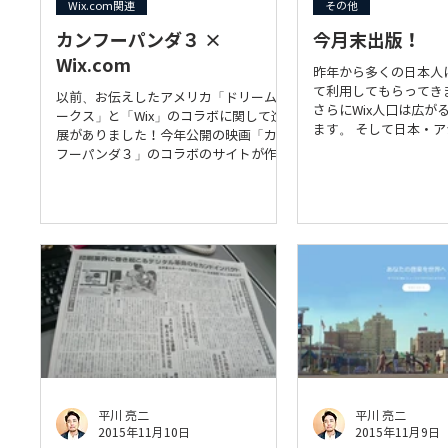
Wix.com関連
その他
カンフーパンダ３ ×
今月末出版！
Wix.com
昨年から多くの日本人に
て利用してもらってき
以前、お伝えしたアメリカ「ドリームワ
さらにWix人口は広が
ークス」と「Wix」のコラボに関して進
ます。 そして日本・ア
展がありました！今年公開の映画「カン
活動を目的とした「日本
フーパンダ３」のコラボのサイトが作成
ェクト（JWPP）」と
されました。 もちろんこのサイトはWix
があります。→http://www
エディターで作られたものです。
http://www.startstunning.co...
平川 亮二
平川 亮二
2015年11月10日
2015年11月9日