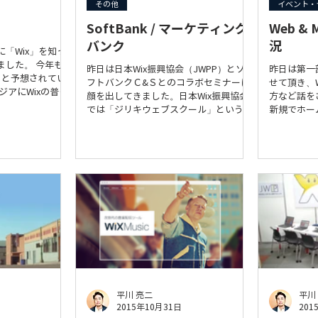
その他
イベント・
SoftBank / マーケティング
Web &
バンク
況
「Wix」を知っ
ました。 今年も
昨日は日本Wix振興協会（JWPP）とソ
昨日は第一
ると予想されてい
フトバンクＣ&Ｓとのコラボセミナーに
せて頂き、
ジアにWixの普及
顔を出してきました。日本Wix振興協会
方など話を
Wix振興プロジ
では「ジリキウェブスクール」という
新規でホー
いう一般社団法人
Wix制作のスクールを全国展開していま
ニューアル
.wixer...
す。 【日本Wix振興協会】
味がある方
http://www.wixer.jp/...
ど様々でし
ようなのでや
平川 亮二
平川
2015年10月31日
201