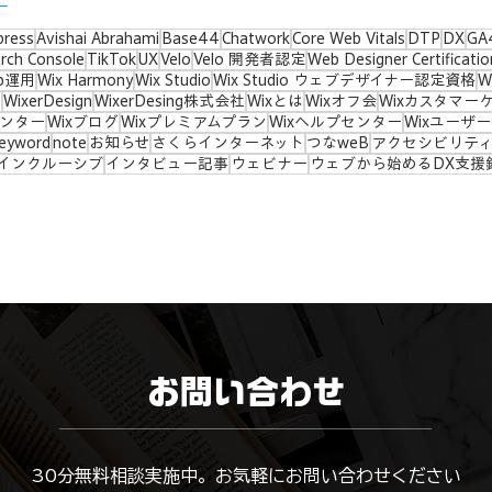
press
Avishai Abrahami
Base44
Chatwork
Core Web Vitals
DTP
DX
GA
rch Console
TikTok
UX
Velo
Velo 開発者認定
Web Designer Certificatio
b運用
Wix Harmony
Wix Studio
Wix Studio ウェブデザイナー認定資格
W
e
WixerDesign
WixerDesing株式会社
Wixとは
Wixオフ会
Wixカスタマー
センター
Wixブログ
Wixプレミアムプラン
Wixヘルプセンター
Wixユーザ
eyword
note
お知らせ
さくらインターネット
つなweB
アクセシビリテ
インクルーシブ
インタビュー記事
ウェビナー
ウェブから始めるDX支援
お問い合わせ
​30分無料相談実施中。お気軽にお問い合わせください