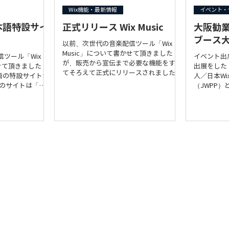
Wix機能・最新情報
イベント・
／日本語特設サイ
正式リリース Wix Music
大阪勧業
ブース
以前、次世代の音楽配信ツール「Wix
Music」について書かせて頂きました
ツール「Wix
イベント出
が、販売から宣伝まで必要な機能をすべ
かせて頂きました
出展をした
てそろえて正式にリリースされました。
本語の特設サイトが
人／日本W
https://www.youtube.com/watch?
のサイトは「Wix
（JWPP）
v=3DF-tbnCOA4 「Wix Musicの特徴」...
るのかという詳細が
にWixの
ひ、ミュージシャ
C&Sも加
xを取り入れる
2015」
た！...