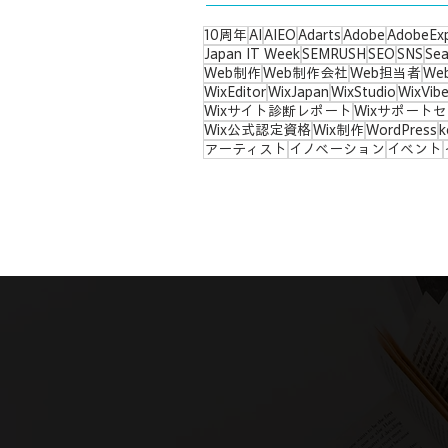
10周年
AI
AIEO
Adarts
Adobe
AdobeEx
Japan IT Week
SEMRUSH
SEO
SNS
Sea
Web制作
Web制作会社
Web担当者
We
WixEditor
WixJapan
WixStudio
WixVib
Wixサイト診断レポート
Wixサポート
Wix公式認定資格
Wix制作
WordPress
k
アーティスト
イノベーション
イベント