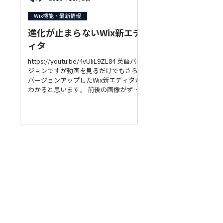
Wix機能・最新情報
進化が止まらないWix新エデ
ィタ
https://youtu.be/4vUliL9ZL84 英語バー
ジョンですが動画を見るだけでもさらに
バージョンアップしたWix新エディタが
わかると思います。 前後の画像がずれ
ながらスクロールしていくパララックス
（視差効果）、...