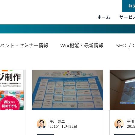
無
ホーム
サービ
ベント・セミナー情報
Wix機能・最新情報
SEO / 
.com関連
Base44
Google関連
Velo by Wix
平川 亮二
平川
2015年12月22日
201