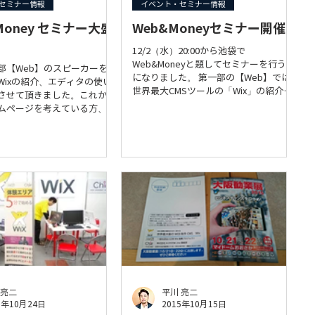
セミナー情報
イベント・セミナー情報
 Money セミナー大盛
Web&Moneyセミナー開催
12/2（水）20:00から池袋で
Web&Moneyと題してセミナーを行う事
部【Web】のスピーカーをさ
になりました。 第一部の【Web】では
Wixの紹介、エディタの使い
世界最大CMSツールの「Wix」の紹介を
させて頂きました。これから
させて頂きます。 第二部はフィナンシ
ムページを考えている方、リ
ャルプランアドバイザーの伊敷氏を迎え
を考えている方、ちょっと興
ての【Money・お金】についての内容
、Web制作をされている方な
になりま...
たが皆さんに満足して頂けた
って...
 亮二
平川 亮二
5年10月24日
2015年10月15日