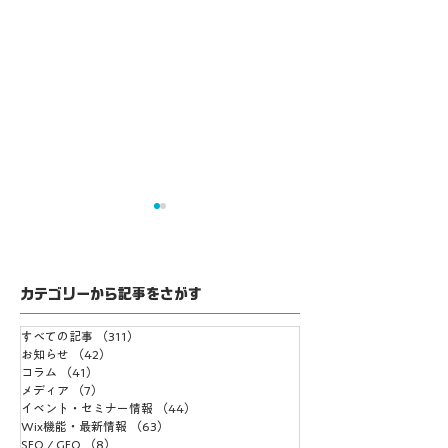
カテゴリーから記事をさがす
すべての記事
（311）
311件の記事
Wixのウェブ制作会社
Wixは大企業でも
お知らせ
（42）
42件の記事
コラム
（41）
41件の記事
として選ばれるポイン
るのか？
メディア
（7）
7件の記事
ト
イベント・セミナー情報
（44）
44件の記事
Wix機能・最新情報
（63）
63件の記事
SEO / GEO
（8）
8件の記事