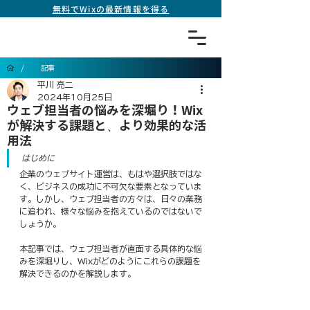
無料でWixの最新情報を得る
/
記事
平川 亮二
2024年10月25日
ウェブ担当者の悩みを深堀り！Wix
が解決する課題と、より効果的な活
用法
はじめに
企業のウェブサイト運営は、もはや選択肢ではな
く、ビジネスの成功に不可欠な要素となっていま
す。しかし、ウェブ担当者の方々は、日々の業務
に追われ、様々な悩みを抱えているのではないで
しょうか。
本記事では、ウェブ担当者が直面する具体的な悩
みを深堀りし、Wixがどのようにこれらの課題を
解決できるのかを解説します。