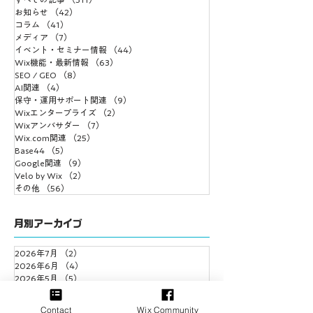
Wixをマーケティング
Wixは大企業でも
お知らせ
（42）
42件の記事
コラム
（41）
41件の記事
ツールとして捉え直す
るのか？
メディア
（7）
7件の記事
イベント・セミナー情報
（44）
44件の記事
Wix機能・最新情報
（63）
63件の記事
SEO / GEO
（8）
8件の記事
AI関連
（4）
4件の記事
保守・運用サポート関連
（9）
9件の記事
Wixエンタープライズ
（2）
2件の記事
Wixアンバサダー
（7）
7件の記事
Wix.com関連
（25）
25件の記事
Base44
（5）
5件の記事
Google関連
（9）
9件の記事
Velo by Wix
（2）
2件の記事
その他
（56）
56件の記事
月別アーカイブ
2026年7月
（2）
2件の記事
2026年6月
（4）
4件の記事
2026年5月
（5）
5件の記事
2026年4月
（3）
3件の記事
2026年3月
（4）
4件の記事
Contact
Wix Community