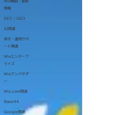
Wix機能・最新
情報
SEO / GEO
AI関連
保守・運用サポ
ート関連
Wixエンタープ
ライズ
Wixアンバサダ
ー
Wix.com関連
Base44
Google関連