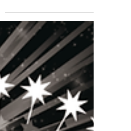
平川 亮二
2016年9月23日
その他
ライティングもAIの時代へ
今年はAI（人工知能）元年で幅広い分野で利用されて始め
ています。 ホームページビルダーで言えば、WixがADI（人
工デザイン知能）を世界ではじめてリリース（英語版）し
て話題になったばかりです。 そして今、話題になっている
のが「Artcoolo」。...