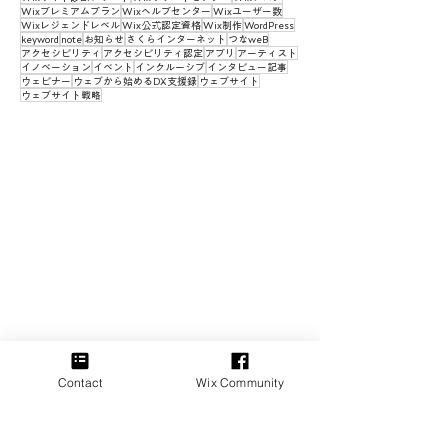
Wixプレミアムプラン
Wixヘルプセンター
Wixユーザー数
Wixレジェンドレベル
Wix公式認定資格
Wix制作
WordPress
keyword
note
お知らせ
さくらインターネット
つなweB
アクセシビリティ
アクセシビリティ認定
アプリ
アーティスト
イノベーション
イベント
インクルーシブ
インタビュー記事
ウェビナー
ウェブから始めるDX支援録
ウェブサイト
ウェブサイト戦略
Contact
Wix Community