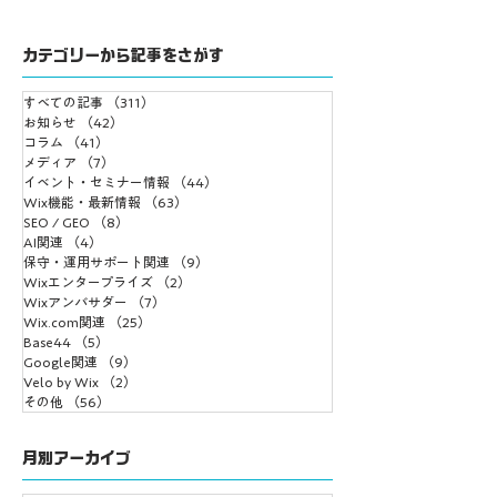
カテゴリーから記事をさがす
すべての記事
（311）
311件の記事
Wix Harmony とは？
Wix Vibeを実際
お知らせ
（42）
42件の記事
コラム
（41）
41件の記事
公式情報に基づく最新
てわかったこと「
メディア
（7）
7件の記事
サイト編集ツールの全
AI時代の“サイト
イベント・セミナー情報
（44）
44件の記事
Wix機能・最新情報
体像
（63）
63件の記事
築”がここまで変
SEO / GEO
（8）
8件の記事
AI関連
（4）
4件の記事
保守・運用サポート関連
（9）
9件の記事
Wixエンタープライズ
（2）
2件の記事
Wixアンバサダー
（7）
7件の記事
Wix.com関連
（25）
25件の記事
Base44
（5）
5件の記事
Google関連
（9）
9件の記事
Velo by Wix
（2）
2件の記事
その他
（56）
56件の記事
月別アーカイブ