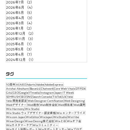
2026年7月
（2）
2件の記事
2026年6月
（4）
4件の記事
2026年5月
（5）
5件の記事
2026年4月
（3）
3件の記事
2026年3月
（4）
4件の記事
2026年1月
（2）
2件の記事
2025年12月
（2）
2件の記事
2025年11月
（3）
3件の記事
2025年6月
（1）
1件の記事
2025年5月
（3）
3件の記事
2025年4月
（7）
7件の記事
2024年12月
（1）
1件の記事
タグ
10周年
AI
AIEO
Adarts
Adobe
AdobeExpress
Avishai Abrahami
Base44
Chatwork
Core Web Vitals
DTP
DX
GA4
GEO
Google
ITmedia
Instagram
Japan IT Week
SEMRUSH
SEO
SNS
Search Console
TikTok
UX
Velo
Velo 開発者認定
Web Designer Certification
Web Designing
Webデザイナー
Web制作
Web制作会社
Web担当者
Web運用
Wix Harmony
Wix Studio
Wix Studio ウェブデザイナー認定資格
Wix エンタープライズ
Wix.com Japan
WixEditor
WixJapan
WixStudio
WixVibe
WixerDesign
WixerDesing株式会社
Wixとは
Wixオフ会
Wixカスタマーケア
Wixコミュニティー
Wixサイト診断レポート
Wixサポートセンター
Wixブログ