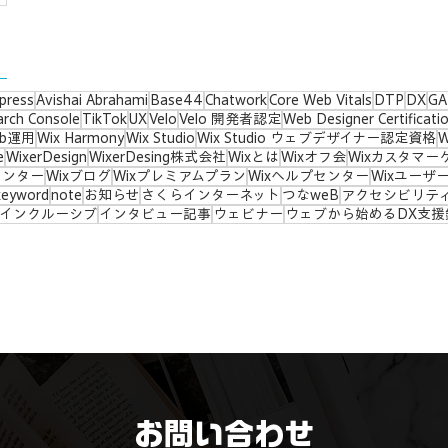
press
Avishai Abrahami
Base44
Chatwork
Core Web Vitals
DTP
DX
GA
arch Console
TikTok
UX
Velo
Velo 開発者認定
Web Designer Certificati
eb運用
Wix Harmony
Wix Studio
Wix Studio ウェブデザイナー認定資格
e
WixerDesign
WixerDesing株式会社
Wixとは
Wixオフ会
Wixカスタマー
センター
Wixブログ
Wixプレミアムプラン
Wixヘルプセンター
Wixユーザ
keyword
note
お知らせ
さくらインターネット
つなweB
アクセシビリテ
インクルーシブ
インタビュー記事
ウェビナー
ウェブから始めるDX支援
お問い合わせ