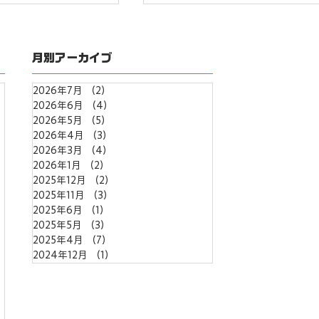
月別アーカイブ
2026年7月
（2）
2件の記事
2026年6月
（4）
4件の記事
2026年5月
（5）
5件の記事
2026年4月
（3）
3件の記事
ことは速くなった。
Wixで企業サイトを作るな
件の記事
2026年3月
（4）
4件の記事
の価値は公開後に
制作会社に依頼すべき理由
事
2026年1月
（2）
2件の記事
自社制作との違いを整理す
2025年12月
（2）
2件の記事
2025年11月
（3）
3件の記事
記事
2025年6月
（1）
1件の記事
2025年5月
（3）
3件の記事
2025年4月
（7）
7件の記事
2024年12月
（1）
1件の記事