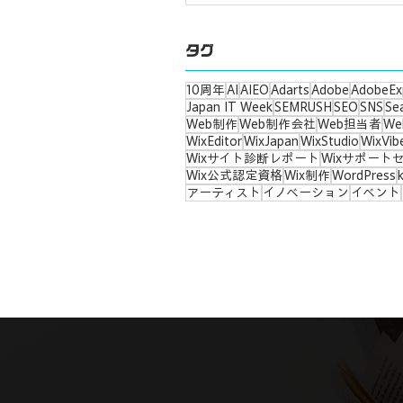
タグ
10周年
AI
AIEO
Adarts
Adobe
AdobeEx
Japan IT Week
SEMRUSH
SEO
SNS
Se
Web制作
Web制作会社
Web担当者
W
WixEditor
WixJapan
WixStudio
WixVib
Wixサイト診断レポート
Wixサポート
Wix公式認定資格
Wix制作
WordPress
アーティスト
イノベーション
イベント