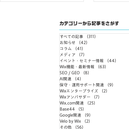
カテゴリーから記事をさがす
すべての記事
（311）
311件の記事
お知らせ
（42）
42件の記事
コラム
（41）
41件の記事
メディア
（7）
7件の記事
AI時代だからこそ、ブランド
AIで作る
イベント・セミナー情報
（44）
44
づくりは「専門家の連携」が
でも、本当
Wix機能・最新情報
（63）
63件の記
価値に～紙のプロと協業して
生まれた。
SEO / GEO
（8）
8件の記事
AI関連
（4）
4件の記事
発信を強化します
保守・運用サポート関連
（9）
9件の
Wixエンタープライズ
（2）
2件の記事
Wixアンバサダー
（7）
7件の記事
Wix.com関連
（25）
25件の記事
Base44
（5）
5件の記事
Google関連
（9）
9件の記事
Velo by Wix
（2）
2件の記事
その他
（56）
56件の記事