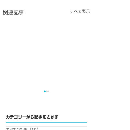
すべて表示
関連記事
Wixとは？
カテゴリーから記事をさがす
すべての記事
（311）
311件の記事