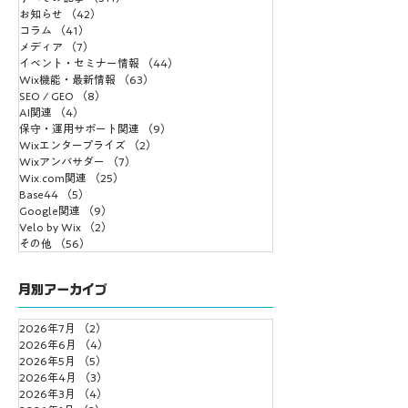
【参加レポート】
お知らせ
（42）
42件の記事
コラム
（41）
41件の記事
Japan IT Week【春】
メディア
（7）
7件の記事
2025 デジタルマーケテ
イベント・セミナー情報
（44）
44件の記事
Wix機能・最新情報
ィング展に行ってきま
（63）
63件の記事
SEO / GEO
（8）
8件の記事
した！
AI関連
（4）
4件の記事
保守・運用サポート関連
（9）
9件の記事
Wixエンタープライズ
（2）
2件の記事
Wixアンバサダー
（7）
7件の記事
Wix.com関連
（25）
25件の記事
Base44
（5）
5件の記事
Google関連
（9）
9件の記事
Velo by Wix
（2）
2件の記事
その他
（56）
56件の記事
月別アーカイブ
2026年7月
（2）
2件の記事
2026年6月
（4）
4件の記事
2026年5月
（5）
5件の記事
2026年4月
（3）
3件の記事
2026年3月
（4）
4件の記事