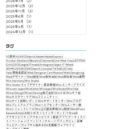
2026年1月
（2）
2件の記事
2025年12月
（2）
2件の記事
2025年11月
（3）
3件の記事
2025年6月
（1）
1件の記事
2025年5月
（3）
3件の記事
2025年4月
（7）
7件の記事
2024年12月
（1）
1件の記事
タグ
10周年
AI
AIEO
Adarts
Adobe
AdobeExpress
Avishai Abrahami
Base44
Chatwork
Core Web Vitals
DTP
DX
GA4
GEO
Google
ITmedia
Instagram
Japan IT Week
SEMRUSH
SEO
SNS
Search Console
TikTok
UX
Velo
Velo 開発者認定
Web Designer Certification
Web Designing
Webデザイナー
Web制作
Web制作会社
Web担当者
Web運用
Wix Harmony
Wix Studio
Wix Studio ウェブデザイナー認定資格
Wix エンタープライズ
Wix.com Japan
WixEditor
WixJapan
WixStudio
WixVibe
WixerDesign
WixerDesing株式会社
Wixとは
Wixオフ会
Wixカスタマーケア
Wixコミュニティー
Wixサイト診断レポート
Wixサポートセンター
Wixブログ
Wixプレミアムプラン
Wixヘルプセンター
Wixユーザー数
Wixレジェンドレベル
Wix公式認定資格
Wix制作
WordPress
keyword
note
お知らせ
さくらインターネット
つなweB
アクセシビリティ
アクセシビリティ認定
アプリ
アーティスト
イノベーション
イベント
インクルーシブ
インタビュー記事
ウェビナー
ウェブから始めるDX支援録
ウェブサイト
ウェブサイト戦略