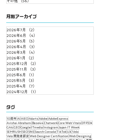
その他
（56）
56件の記事
月別アーカイブ
2026年7月
（2）
2件の記事
2026年6月
（4）
4件の記事
2026年5月
（5）
5件の記事
2026年4月
（3）
3件の記事
2026年3月
（4）
4件の記事
2026年1月
（2）
2件の記事
2025年12月
（2）
2件の記事
2025年11月
（3）
3件の記事
2025年6月
（1）
1件の記事
2025年5月
（3）
3件の記事
2025年4月
（7）
7件の記事
2024年12月
（1）
1件の記事
タグ
10周年
AI
AIEO
Adarts
Adobe
AdobeExpress
Avishai Abrahami
Base44
Chatwork
Core Web Vitals
DTP
DX
GA4
GEO
Google
ITmedia
Instagram
Japan IT Week
SEMRUSH
SEO
SNS
Search Console
TikTok
UX
Velo
Velo 開発者認定
Web Designer Certification
Web Designing