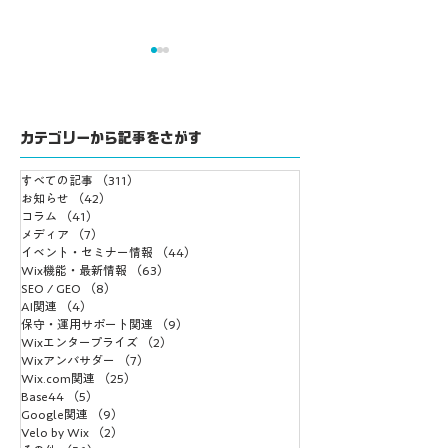
カテゴリーから記事をさがす
すべての記事
（311）
311件の記事
Base44 スーパーエー
サイトを作ったの
お知らせ
（42）
42件の記事
コラム
（41）
41件の記事
ジェントとは？公式情
い合わせが来ない
メディア
（7）
7件の記事
報から特徴と活用例を
がやっていないこ
イベント・セミナー情報
（44）
44件の記事
Wix機能・最新情報
整理する
（63）
63件の記事
Web運用改善の
SEO / GEO
（8）
8件の記事
AI関連
（4）
4件の記事
保守・運用サポート関連
（9）
9件の記事
Wixエンタープライズ
（2）
2件の記事
Wixアンバサダー
（7）
7件の記事
Wix.com関連
（25）
25件の記事
Base44
（5）
5件の記事
Google関連
（9）
9件の記事
Velo by Wix
（2）
2件の記事