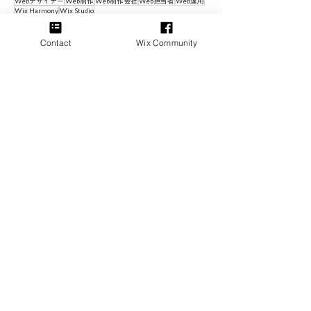
Webデザイナー
Web制作
Web制作会社
Web担当者
Web運用
Wix Harmony
Wix Studio
Wix Studio ウェブデザイナー認定資格
Wix エンタープライズ
Wix.com Japan
WixEditor
WixJapan
WixStudio
WixVibe
WixerDesign
WixerDesing株式会社
Wixとは
Wixオフ会
Contact
Wix Community
Wixカスタマーケア
Wixコミュニティー
Wixサイト診断レポート
Wixサポートセンター
Wixブログ
Wixプレミアムプラン
Wixヘルプセンター
Wixユーザー数
Wixレジェンドレベル
Wix公式認定資格
Wix制作
WordPress
keyword
note
お知らせ
さくらインターネット
つなweB
アクセシビリティ
アクセシビリティ認定
アプリ
アーティスト
イノベーション
イベント
インクルーシブ
インタビュー記事
ウェビナー
ウェブから始めるDX支援録
ウェブサイト
ウェブサイト戦略