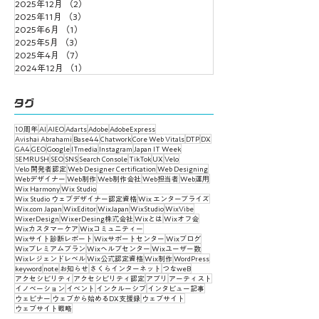
2025年12月
（2）
2件の記事
2025年11月
（3）
3件の記事
2025年6月
（1）
1件の記事
2025年5月
（3）
3件の記事
2025年4月
（7）
7件の記事
2024年12月
（1）
1件の記事
タグ
10周年
AI
AIEO
Adarts
Adobe
AdobeExpress
Avishai Abrahami
Base44
Chatwork
Core Web Vitals
DTP
DX
GA4
GEO
Google
ITmedia
Instagram
Japan IT Week
SEMRUSH
SEO
SNS
Search Console
TikTok
UX
Velo
Velo 開発者認定
Web Designer Certification
Web Designing
Webデザイナー
Web制作
Web制作会社
Web担当者
Web運用
Wix Harmony
Wix Studio
Wix Studio ウェブデザイナー認定資格
Wix エンタープライズ
Wix.com Japan
WixEditor
WixJapan
WixStudio
WixVibe
WixerDesign
WixerDesing株式会社
Wixとは
Wixオフ会
Wixカスタマーケア
Wixコミュニティー
Wixサイト診断レポート
Wixサポートセンター
Wixブログ
Wixプレミアムプラン
Wixヘルプセンター
Wixユーザー数
Wixレジェンドレベル
Wix公式認定資格
Wix制作
WordPress
keyword
note
お知らせ
さくらインターネット
つなweB
アクセシビリティ
アクセシビリティ認定
アプリ
アーティスト
イノベーション
イベント
インクルーシブ
インタビュー記事
ウェビナー
ウェブから始めるDX支援録
ウェブサイト
ウェブサイト戦略