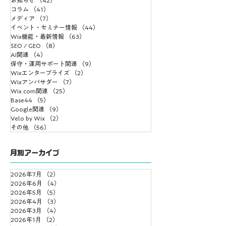
予算の壁で力になれな
Wix Studio「We
コラム
（41）
41件の記事
かった。だから、新し
Design Expert
メディア
（7）
7件の記事
いサービスを作りまし
盾が届きました
イベント・セミナー情報
（44）
44件の記事
Wix機能・最新情報
た。
（63）
63件の記事
SEO / GEO
（8）
8件の記事
AI関連
（4）
4件の記事
保守・運用サポート関連
（9）
9件の記事
Wixエンタープライズ
（2）
2件の記事
Wixアンバサダー
（7）
7件の記事
Wix.com関連
（25）
25件の記事
Base44
（5）
5件の記事
Google関連
（9）
9件の記事
Velo by Wix
（2）
2件の記事
その他
（56）
56件の記事
月別アーカイブ
2026年7月
（2）
2件の記事
2026年6月
（4）
4件の記事
2026年5月
（5）
5件の記事
2026年4月
（3）
3件の記事
2026年3月
（4）
4件の記事
2026年1月
（2）
2件の記事